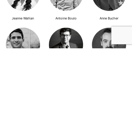
Jeanne Wallian
Antoine Boulo
Anne Bucher
Mohamed Es-Sbai
Olivier Marty
Pierre Berlioz
Adhésion
Contact
Mentions légales
Déclaration de confidentialité
© Copyright - Confrontations Europe - Think Tank Européen