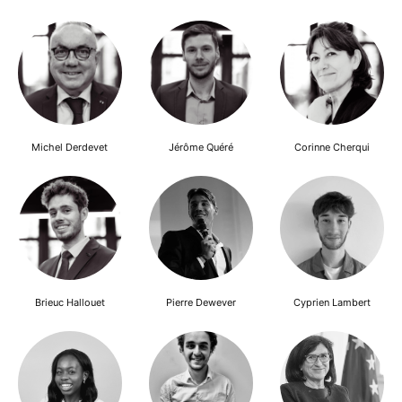
Michel Derdevet
Jérôme Quéré
Corinne Cherqui
Brieuc Hallouet
Pierre Dewever
Cyprien Lambert