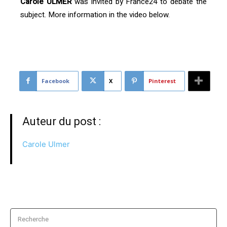
Carole ULMER
was invited by France24 to debate the
subject. More information in the video below.
[vc_video link= »https://youtu.be/WXvyfhxlqvY »]
Facebook
X
Pinterest
Auteur du post :
Carole Ulmer
Recherche