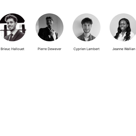
Brieuc Hallouet
Pierre Dewever
Cyprien Lambert
Jeanne Wallian
Adhésion
Contact
Mentions légales
Déclaration de confidentialité