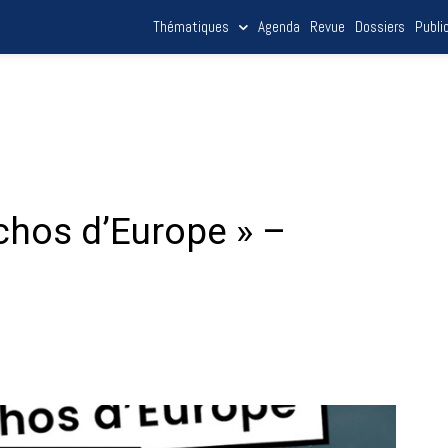
Thématiques
Agenda
Revue
Dossiers
Publi
Échos d’Europe » –