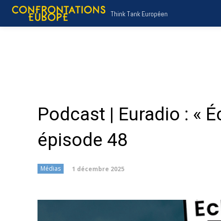
Think Tank Européen
Podcast | Euradio : « 
épisode 48
1 décembre 2025
Médias