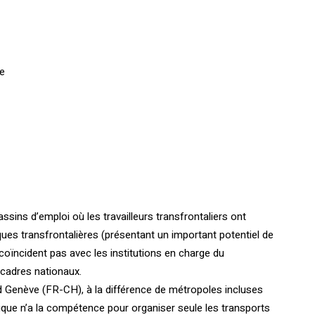
[vc_btn title= »Télécharger
l’article » style= »outline »
color= »blue » align= »right »
re
i_icon_fontawesome= »fa fa-
file-pdf-o » add_icon= »true »
link= »url:http%3A%2F%2Fconfr
ontations.org%2Fwp-
content%2Fuploads%2F2017%
2F01%2FFR-Interface-106-ILT-
p12.pdf||target:%20_blank »]
assins d’emploi où les travailleurs transfrontaliers ont
es transfrontalières (présentant un important potentiel de
coïncident pas avec les institutions en charge du
s cadres nationaux.
d Genève (FR-CH), à la différence de métropoles incluses
unique n’a la compétence pour organiser seule les transports