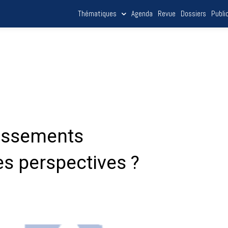
Thématiques
Agenda
Revue
Dossiers
Publi
tissements
les perspectives ?