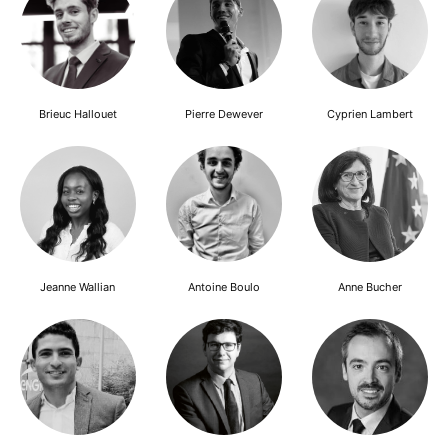
Brieuc Hallouet
Pierre Dewever
Cyprien Lambert
Jeanne Wallian
Antoine Boulo
Anne Bucher