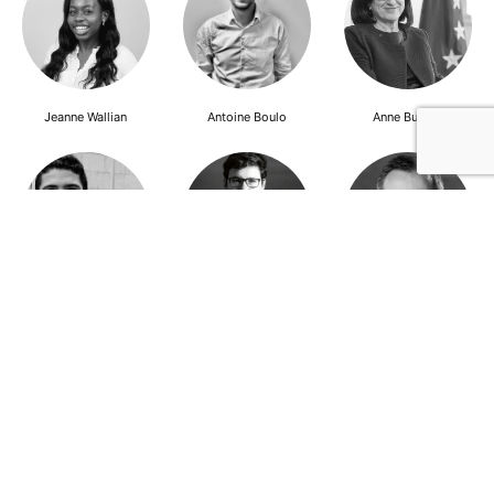
Jeanne Wallian
Antoine Boulo
Anne Bucher
Mohamed Es-Sbai
Olivier Marty
Pierre Berlioz
Adhésion
Contact
Mentions légales
Déclaration de confidentialité
© Copyright - Confrontations Europe - Think Tank Européen