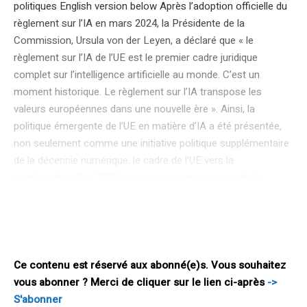
politiques English version below Après l’adoption officielle du
règlement sur l’IA en mars 2024, la Présidente de la
Commission, Ursula von der Leyen, a déclaré que « le
règlement sur l’IA de l’UE est le premier cadre juridique
complet sur l’intelligence artificielle au monde. C’est un
moment historique. Le règlement sur l’IA transpose les
valeurs européennes dans une nouvelle ère ». Ainsi, la
politique émergente de l’UE en matière d’IA a été présentée,
non seulement comme une initiative politique supplémentaire
de la décennie numérique, le cadre de l’UE vers la
numérisation d’ici 2030, mais aussi comme un point de
référence de la techno-politique européenne, une nouvelle
ère. Et l’UE désire y exercer son influence. Un tel potentiel
d’influence n’est pas venu de nulle part. Le cas de l’IA a été
construit sur la success story
Ce contenu est réservé aux abonné(e)s. Vous souhaitez
vous abonner ? Merci de cliquer sur le lien ci-après
->
S'abonner