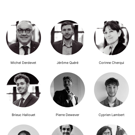
Michel Derdevet
Jérôme Quéré
Corinne Cherqui
Brieuc Hallouet
Pierre Dewever
Cyprien Lambert