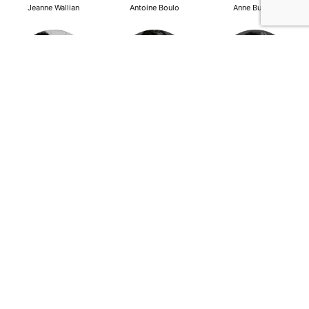
Jeanne Wallian
Antoine Boulo
Anne Bucher
Mohamed Es-Sbai
Olivier Marty
Pierre Berlioz
Adhésion
Contact
Mentions légales
Déclaration de confidentialité
© Copyright - Confrontations Europe - Think Tank Européen