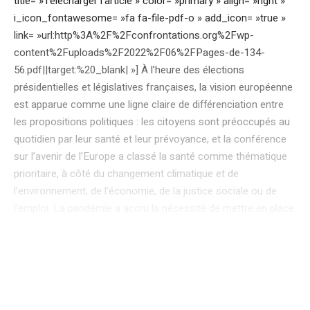
title= »Télécharger l’article » color= »primary » align= »right »
i_icon_fontawesome= »fa fa-file-pdf-o » add_icon= »true »
link= »url:http%3A%2F%2Fconfrontations.org%2Fwp-
content%2Fuploads%2F2022%2F06%2FPages-de-134-
56.pdf||target:%20_blank| »] À l’heure des élections
présidentielles et législatives françaises, la vision européenne
est apparue comme une ligne claire de différenciation entre
les propositions politiques : les citoyens sont préoccupés au
quotidien par leur santé et leur prévoyance, et la conférence
sur l’avenir de l’Europe a classé la santé comme thématique
prioritaire, à côté du changement climatique et de
l’environnement, de l’économie, de la justice sociale ou de
l’emploi. La pandémie a accru la nécessité de mettre en place
une Union européenne de la santé1 , une coordination
renforcée à l’échelle de l’UE, ainsi que des systèmes de santé
plus résilients et une meilleure préparation aux futures crises
potentielles. Lorsqu’on s’interroge sur l’autonomie alimentaire
et énergétique ou sur l’industrie, la question européenne