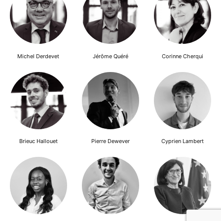
Michel Derdevet
Jérôme Quéré
Corinne Cherqui
Brieuc Hallouet
Pierre Dewever
Cyprien Lambert