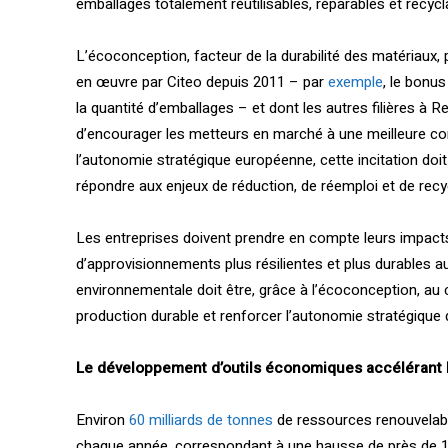
emballages totalement réutilisables, réparables et recycl
L’écoconception, facteur de la durabilité des matériaux,
en œuvre par Citeo depuis 2011 – par
exemple
, le bonu
la quantité d’emballages – et dont les autres filières à R
d’encourager les metteurs en marché à une meilleure co
l’autonomie stratégique européenne, cette incitation do
répondre aux enjeux de réduction, de réemploi et de recy
Les entreprises doivent prendre en compte leurs impact
d’approvisionnements plus résilientes et plus durables au
environnementale doit être, grâce à l’écoconception, au c
production durable et renforcer l’autonomie stratégique d
Le développement d’outils économiques accélérant l
Environ
60 milliards de tonnes
de ressources renouvelabl
chaque année, correspondant à une hausse de près de 100 