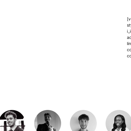
[v
st
i_
ad
l
c
co