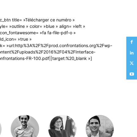
c_btn title= »Télécharger ce numéro »
yle= »outline » color= »blue » align= »left »
icon_fontawesome= »fa fa-file-pdf-o »
d_icon= »true »
ink= »url:http%3A%2F%2Fprod.confrontations.org%2Fwp-
ontent%2Fuploads%2F2016%2F04%2FInterface-
nfrontations-FR-100.pdf||target:%20_blank »]