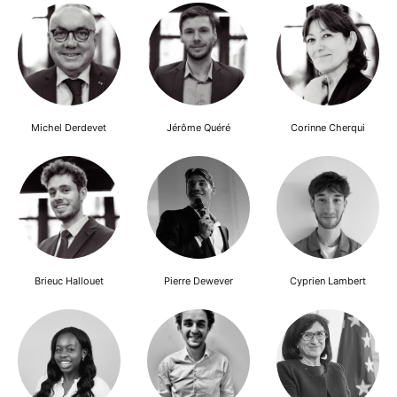
Michel Derdevet
Jérôme Quéré
Corinne Cherqui
Brieuc Hallouet
Pierre Dewever
Cyprien Lambert