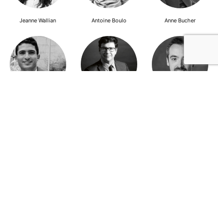
Jeanne Wallian
Antoine Boulo
Anne Bucher
Mohamed Es-Sbai
Olivier Marty
Pierre Berlioz
Adhésion
Contact
Mentions légales
Déclaration de confidentialité
© Copyright - Confrontations Europe - Think Tank Européen