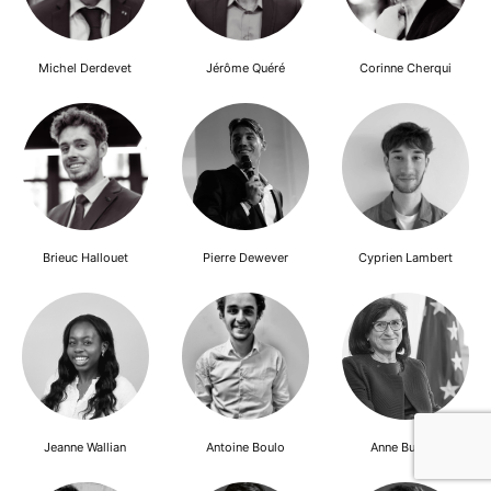
Michel Derdevet
Jérôme Quéré
Corinne Cherqui
Brieuc Hallouet
Pierre Dewever
Cyprien Lambert
Jeanne Wallian
Antoine Boulo
Anne Bucher