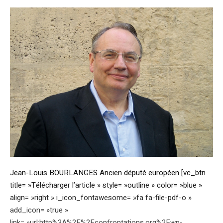
Jean-Louis BOURLANGES Ancien député européen [vc_btn
title= »Télécharger l’article » style= »outline » color= »blue »
align= »right » i_icon_fontawesome= »fa fa-file-pdf-o »
add_icon= »true »
link= »url:http%3A%2F%2Fconfrontations.org%2Fwp-