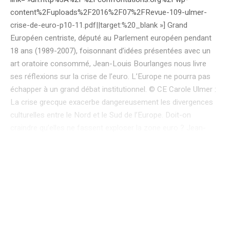
content%2Fuploads%2F2016%2F07%2FRevue-109-ulmer-
crise-de-euro-p10-11.pdf||target:%20_blank »] Grand
Européen centriste, député au Parlement européen pendant
18 ans (1989-2007), foisonnant d’idées présentées avec un
art oratoire consommé, Jean-Louis Bourlanges nous livre
ses réflexions sur la crise de l’euro. L’Europe ne pourra pas
échapper à un grand débat institutionnel. © CE Carole Ulmer :
La crise grecque exacerbe dangereusement les divergences
culturelles entre le Nord et le Sud de l’Europe. Doit-on
craindre qu’elles ne fassent exploser la zone euro ? Jean-
Louis Bourlanges : Ces divergences ne sont pas récentes. Le
dissensus économique en Europe apparaît au milieu des
années 1990. Le fonctionnement de l’Union économique et
monétaire en a été fondamentalement perturbé. Auparavant,
l’Europe partageait une vision keynésienne de l’économie, le
soutien à la demande intérieure étant supposé tirer la
croissance. Avec l’effondrement du « socialisme réel », après