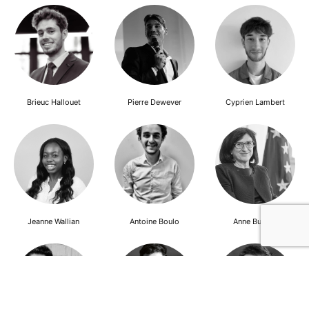
Brieuc Hallouet
Pierre Dewever
Cyprien Lambert
Jeanne Wallian
Antoine Boulo
Anne Bucher