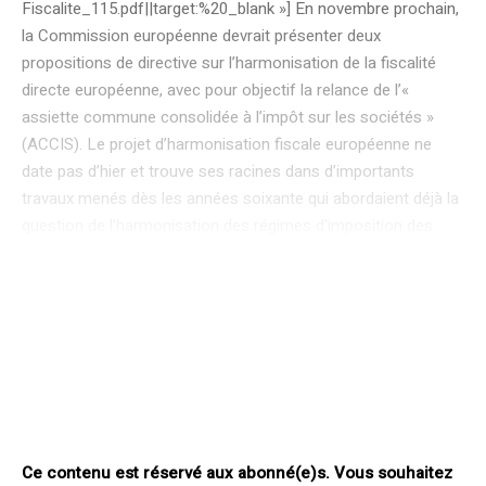
Fiscalite_115.pdf||target:%20_blank »] En novembre prochain,
la Commission européenne devrait présenter deux
propositions de directive sur l’harmonisation de la fiscalité
directe européenne, avec pour objectif la relance de l’«
assiette commune consolidée à l’impôt sur les sociétés »
(ACCIS). Le projet d’harmonisation fiscale européenne ne
date pas d’hier et trouve ses racines dans d’importants
travaux menés dès les années soixante qui abordaient déjà la
question de l’harmonisation des régimes d’imposition des
sociétés au niveau de l’assiette mais aussi des taux(1). Cette
question, toujours d’actualité aujourd’hui, soulève d’épineux
enjeux tant pour les États membres que pour les entreprises.
Pour mieux appréhender les enjeux d’aujourd’hui, il importe de
revenir sur le projet d’ACCIS (assiette commune consolidée à
l’impôt sur les sociétés) tel qu’il avait été proposé en 2011 par
la Commission. Après plus de dix années de collaboration
avec
Ce contenu est réservé aux abonné(e)s. Vous souhaitez