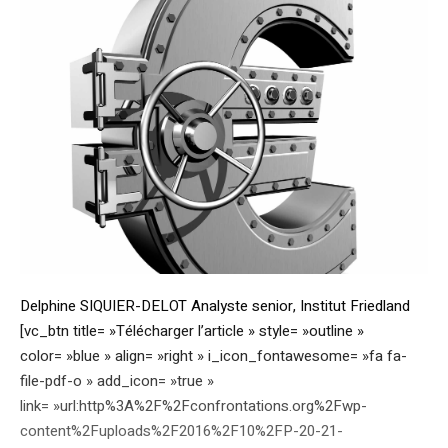
Delphine SIQUIER-DELOT Analyste senior, Institut Friedland
[vc_btn title= »Télécharger l’article » style= »outline »
color= »blue » align= »right » i_icon_fontawesome= »fa fa-
file-pdf-o » add_icon= »true »
link= »url:http%3A%2F%2Fconfrontations.org%2Fwp-
content%2Fuploads%2F2016%2F10%2FP-20-21-