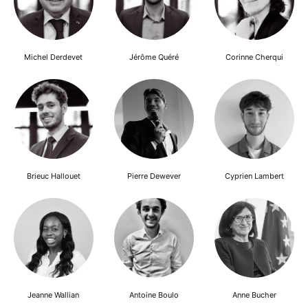
Michel Derdevet
Jérôme Quéré
Corinne Cherqui
Brieuc Hallouet
Pierre Dewever
Cyprien Lambert
Jeanne Wallian
Antoine Boulo
Anne Bucher