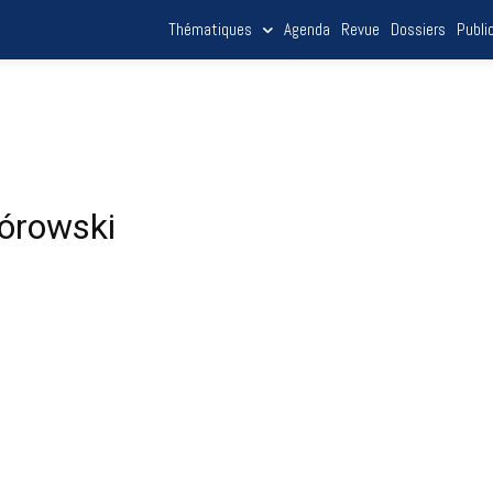
Thématiques
Agenda
Revue
Dossiers
Publi
iórowski