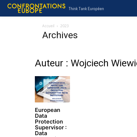
Think Tank Européen
Accueil
2023
Archives
Auteur : Wojciech Wiew
European
Data
Protection
Supervisor :
Data