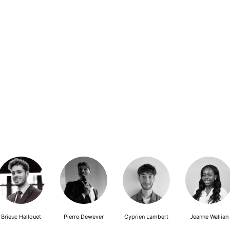
Brieuc Hallouet
Pierre Dewever
Cyprien Lambert
Jeanne Wallian