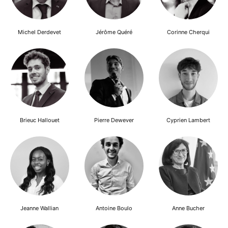
Michel Derdevet
Jérôme Quéré
Corinne Cherqui
Brieuc Hallouet
Pierre Dewever
Cyprien Lambert
Jeanne Wallian
Antoine Boulo
Anne Bucher