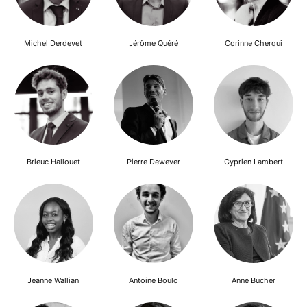
Michel Derdevet
Jérôme Quéré
Corinne Cherqui
Brieuc Hallouet
Pierre Dewever
Cyprien Lambert
Jeanne Wallian
Antoine Boulo
Anne Bucher