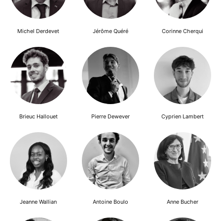
Michel Derdevet
Jérôme Quéré
Corinne Cherqui
Brieuc Hallouet
Pierre Dewever
Cyprien Lambert
Jeanne Wallian
Antoine Boulo
Anne Bucher