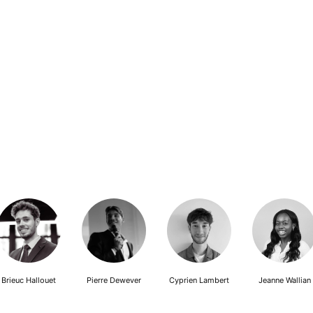
Brieuc Hallouet
Pierre Dewever
Cyprien Lambert
Jeanne Wallian