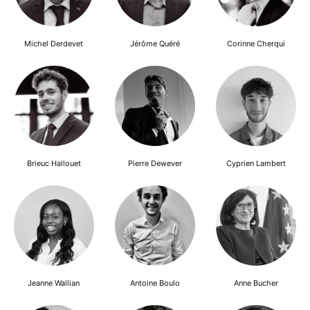
Michel Derdevet
Jérôme Quéré
Corinne Cherqui
Brieuc Hallouet
Pierre Dewever
Cyprien Lambert
Jeanne Wallian
Antoine Boulo
Anne Bucher