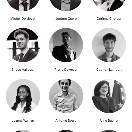
Michel Derdevet
Jérôme Quéré
Corinne Cherqui
Brieuc Hallouet
Pierre Dewever
Cyprien Lambert
Jeanne Wallian
Antoine Boulo
Anne Bucher