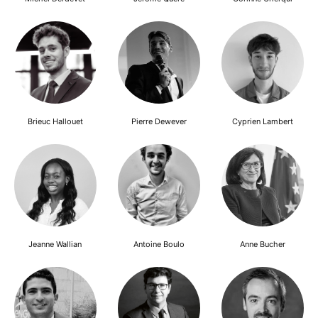
Brieuc Hallouet
Pierre Dewever
Cyprien Lambert
Jeanne Wallian
Antoine Boulo
Anne Bucher