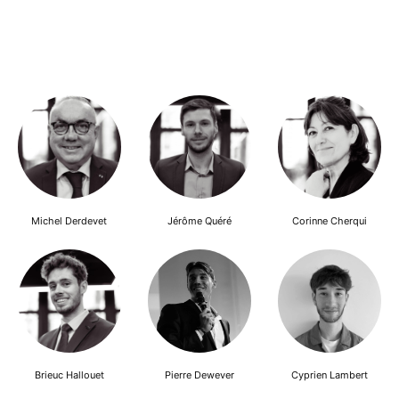
Michel Derdevet
Jérôme Quéré
Corinne Cherqui
Brieuc Hallouet
Pierre Dewever
Cyprien Lambert