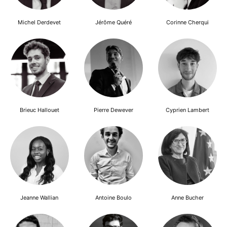
Michel Derdevet
Jérôme Quéré
Corinne Cherqui
Brieuc Hallouet
Pierre Dewever
Cyprien Lambert
Jeanne Wallian
Antoine Boulo
Anne Bucher