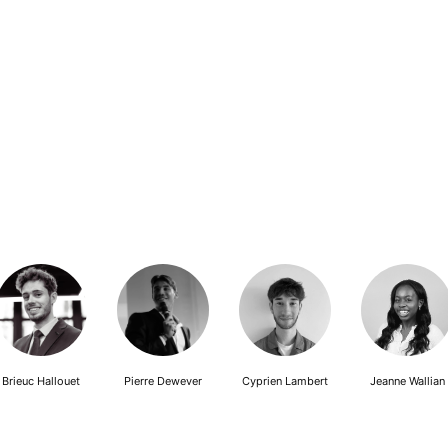
Brieuc Hallouet
Pierre Dewever
Cyprien Lambert
Jeanne Wallian