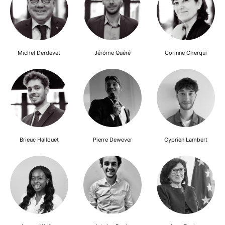
Michel Derdevet
Jérôme Quéré
Corinne Cherqui
Brieuc Hallouet
Pierre Dewever
Cyprien Lambert