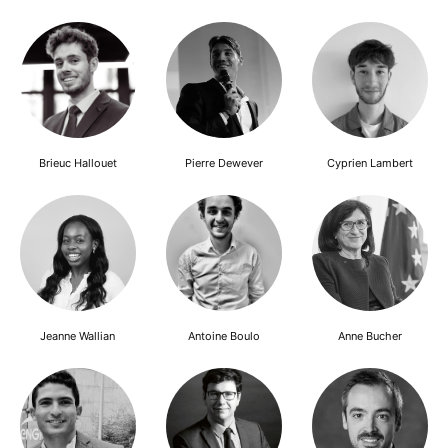
Brieuc Hallouet
Pierre Dewever
Cyprien Lambert
Jeanne Wallian
Antoine Boulo
Anne Bucher