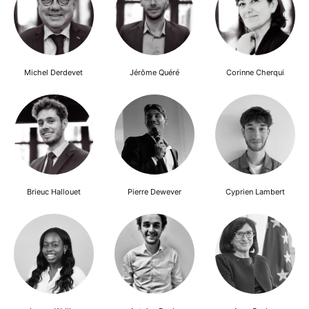
Michel Derdevet
Jérôme Quéré
Corinne Cherqui
Brieuc Hallouet
Pierre Dewever
Cyprien Lambert