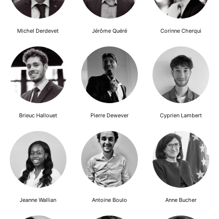
Michel Derdevet
Jérôme Quéré
Corinne Cherqui
Brieuc Hallouet
Pierre Dewever
Cyprien Lambert
Jeanne Wallian
Antoine Boulo
Anne Bucher