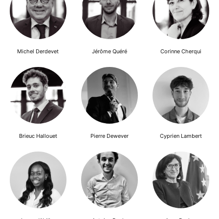
Michel Derdevet
Jérôme Quéré
Corinne Cherqui
Brieuc Hallouet
Pierre Dewever
Cyprien Lambert