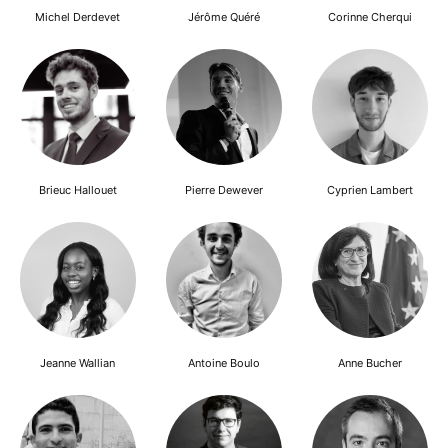
Michel Derdevet
Jérôme Quéré
Corinne Cherqui
Brieuc Hallouet
Pierre Dewever
Cyprien Lambert
Jeanne Wallian
Antoine Boulo
Anne Bucher