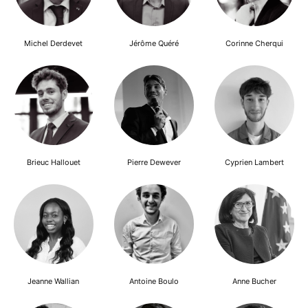
Michel Derdevet
Jérôme Quéré
Corinne Cherqui
Brieuc Hallouet
Pierre Dewever
Cyprien Lambert
Jeanne Wallian
Antoine Boulo
Anne Bucher