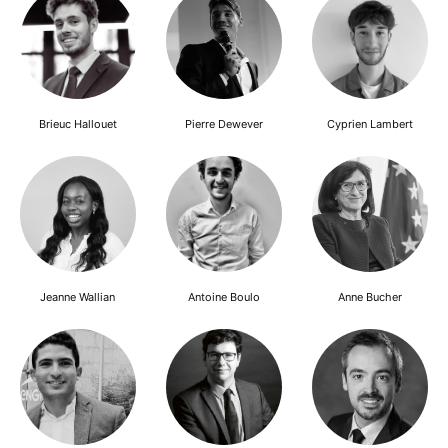
Brieuc Hallouet
Pierre Dewever
Cyprien Lambert
Jeanne Wallian
Antoine Boulo
Anne Bucher