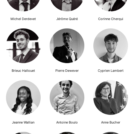
Michel Derdevet
Jérôme Quéré
Corinne Cherqui
Brieuc Hallouet
Pierre Dewever
Cyprien Lambert
Jeanne Wallian
Antoine Boulo
Anne Bucher