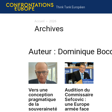
Think Tank Européen
Accueil
2026
Archives
Auteur : Dominique Boc
Vers une
Audition du
conception
Commissaire
pragmatique
Sefcovic :
de la
une Europe
souveraineté
armée face