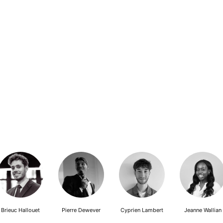
Brieuc Hallouet
Pierre Dewever
Cyprien Lambert
Jeanne Wallian