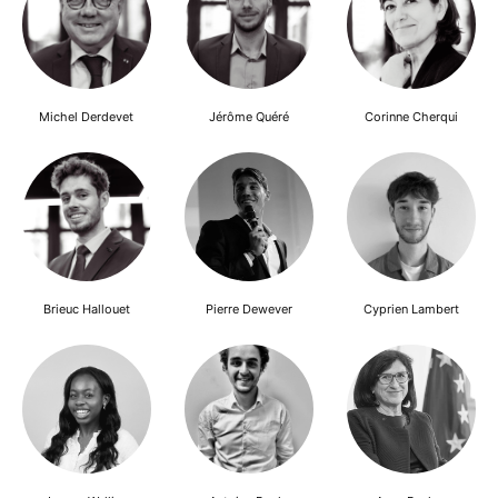
Michel Derdevet
Jérôme Quéré
Corinne Cherqui
Brieuc Hallouet
Pierre Dewever
Cyprien Lambert