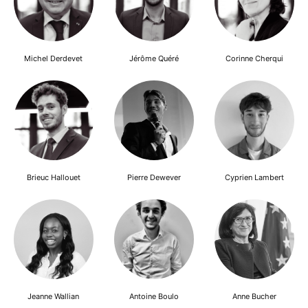
Michel Derdevet
Jérôme Quéré
Corinne Cherqui
Brieuc Hallouet
Pierre Dewever
Cyprien Lambert
Jeanne Wallian
Antoine Boulo
Anne Bucher