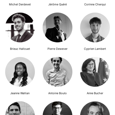
Michel Derdevet
Jérôme Quéré
Corinne Cherqui
Brieuc Hallouet
Pierre Dewever
Cyprien Lambert
Jeanne Wallian
Antoine Boulo
Anne Bucher