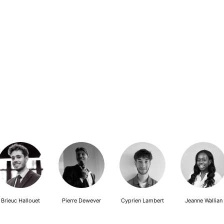
Brieuc Hallouet
Pierre Dewever
Cyprien Lambert
Jeanne Wallian