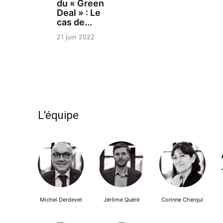
du « Green
Deal » : Le
cas de...
21 juin 2022
L'équipe
Michel Derdevet
Jérôme Quéré
Corinne Cherqui