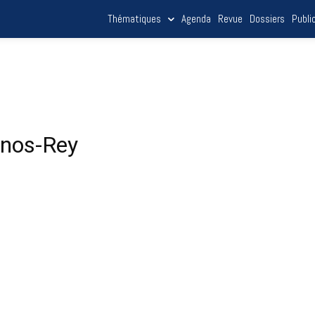
Thématiques
Agenda
Revue
Dossiers
Publi
inos-Rey