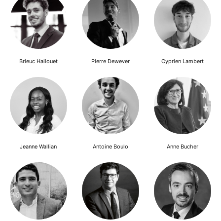
Brieuc Hallouet
Pierre Dewever
Cyprien Lambert
Jeanne Wallian
Antoine Boulo
Anne Bucher