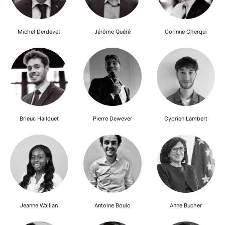
Michel Derdevet
Jérôme Quéré
Corinne Cherqui
Brieuc Hallouet
Pierre Dewever
Cyprien Lambert
Jeanne Wallian
Antoine Boulo
Anne Bucher