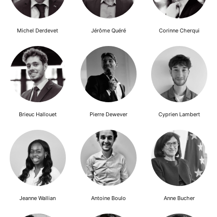
Michel Derdevet
Jérôme Quéré
Corinne Cherqui
Brieuc Hallouet
Pierre Dewever
Cyprien Lambert
Jeanne Wallian
Antoine Boulo
Anne Bucher