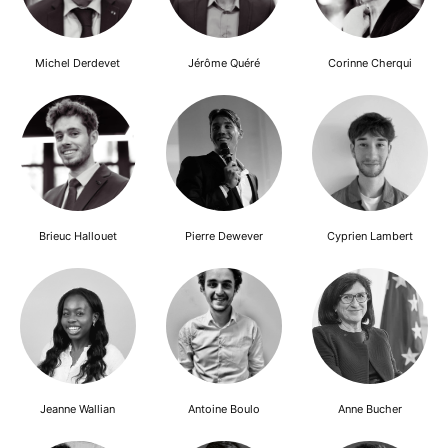
Michel Derdevet
Jérôme Quéré
Corinne Cherqui
Brieuc Hallouet
Pierre Dewever
Cyprien Lambert
Jeanne Wallian
Antoine Boulo
Anne Bucher