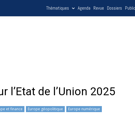
Thématiques
Agenda
Revue
Dossiers
Publi
r l’Etat de l’Union 2025
pe et finance
Europe géopolitique
Europe numérique