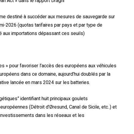
an Act » dans le rapport Draghi
erme destiné à succéder aux mesures de sauvegarde sur
la mi-2026 (quotas tarifaires par pays et par type de
ué aux importations dépassant ces seuils)
les » pour favoriser l’accès des européens aux véhicules
 européens dans ce domaine, aujourd’hui doublés par la
iative lancée en mars 2024 sur les batteries.
gétiques” identifiant huit principaux goulets
uropéennes (Détroit d’Øresund, Canal de Sicile, etc..) et
 investissements dans les réseaux et les