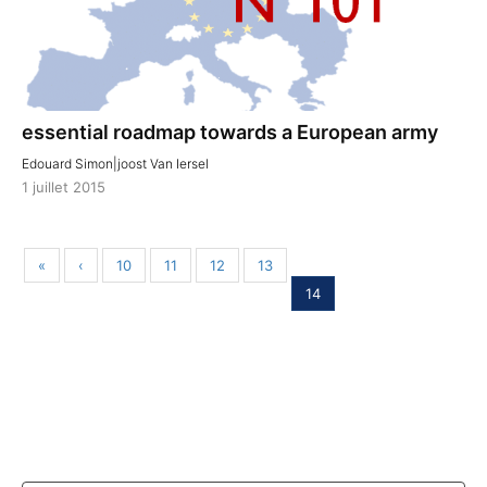
essential roadmap towards a European army
Edouard Simon|joost Van Iersel
1 juillet 2015
«
‹
10
11
12
13
14