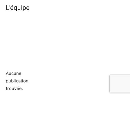
L'équipe
Aucune
publication
trouvée.
Adhésion
Contact
Mentions légales
Déclaration de confidentialité
© Copyright - Confrontations Europe - Think Tank Européen